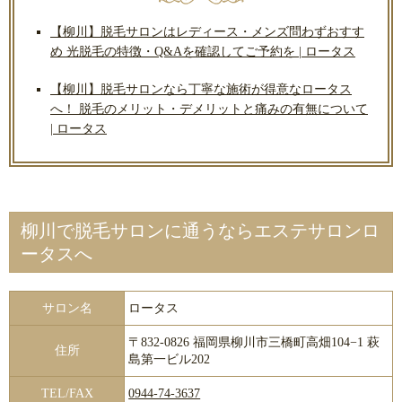
【柳川】脱毛サロンはレディース・メンズ問わずおすす
め 光脱毛の特徴・Q&Aを確認してご予約を | ロータス
【柳川】脱毛サロンなら丁寧な施術が得意なロータス
へ！ 脱毛のメリット・デメリットと痛みの有無について
| ロータス
柳川で脱毛サロンに通うならエステサロンロ
ータスへ
サロン名
ロータス
〒832-0826 福岡県柳川市三橋町高畑104−1 萩
住所
島第一ビル202
TEL/FAX
0944-74-3637