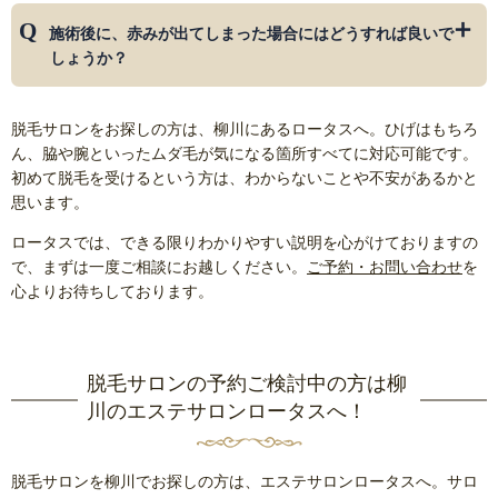
妊娠中の方・ペースメーカーを付けている方・光アレルギー
腕
10分
施術後に、赤みが出てしまった場合にはどうすれば良いで
の方・服用中のお薬がある場合にはご相談ください。
しょうか？
すぐに冷却することをおすすめします。また、海に行くな
脱毛サロンをお探しの方は、柳川にあるロータスへ。ひげはもちろ
ど、その日の日光浴を避けましょう。温泉・入浴など体を温
ん、脇や腕といったムダ毛が気になる箇所すべてに対応可能です。
めることもお控えください。
初めて脱毛を受けるという方は、わからないことや不安があるかと
思います。
ロータスでは、できる限りわかりやすい説明を心がけておりますの
で、まずは一度ご相談にお越しください。
ご予約・お問い合わせ
を
心よりお待ちしております。
脱毛サロンの予約ご検討中の方は柳
川のエステサロンロータスへ！
脱毛サロンを柳川でお探しの方は、エステサロンロータスへ。サロ