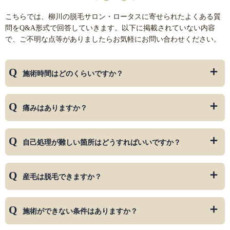
こちらでは、柳川の脱毛サロン・ロータスに寄せられたよくある質
問をQ&A形式で回答していきます。以下に掲載されていない内容
で、ご不明な点等がありましたらお気軽にお問い合わせください。
施術時間はどのくらいですか？
部位によって施術時間は異なります。大まかな時間は、以下
痛みはありますか？
の通りです。
VIO
15分程度
多少の痛みはあります。痛みの感じ方に個人差はあります
自己処理が難しい箇所はどうすればいいですか？
が、毛の密集度が高い場所は、痛みを感じやすい箇所です。
脇
5分
ご要望があれば、機器の設定を調整しますので、施術時にお
伝えください。
ひげ
30分
電気シェーバーを用い、サポートさせていただきます。無料
産毛は脱毛できますか？
で対応しますので、ご遠慮なくお伝えください。
うなじ
5分
はい、可能です。
全身
40分～1時間弱
施術ができない条件はありますか？
足
15分