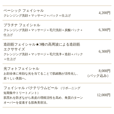
ベーシック フェイシャル
4,200円
クレンジング洗顔＋マッサージ＋パック＋仕上げ
プラチナ フェイシャル
6,300円
クレンジング洗顔＋マッサージ＋毛穴洗顔＋炭酸パック＋
仕上げ
造顔筋フェイシャル★3種の高周波による造顔筋
エクササイズ
6,300円
クレンジング洗顔＋マッサージ＋毛穴洗浄＋造顔＋パック
＋仕上げ
光フォトフェイシャル
8,000円
お顔全体に有効な光を当てることで肌細胞が活性化し、
（パック込み）
若々しい美肌へ。
フェイシャル バクテリウムピール
（リポ―ニング
短期集中トリートメント）
12,000円
肌荒れを防ぎながら表皮の増殖活性を高め、角質のターン
オーバーを促進する肌角美容法。