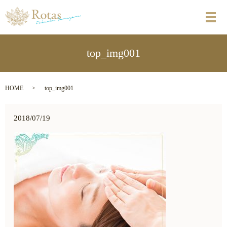
メ
top_img001
HOME
top_img001
2018/07/19