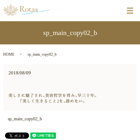
メ
sp_main_copy02_b
HOME
sp_main_copy02_b
2018/08/09
sp_main_copy02_b