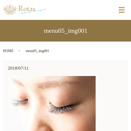
メ
menu05_img001
HOME
menu05_img001
2018/07/11