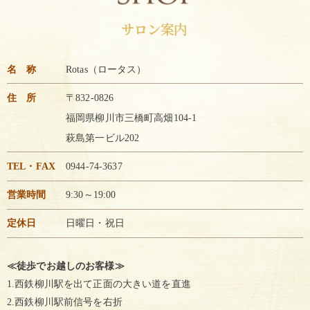
名 称
Rotas（ロータス）
住 所
〒832-0826
福岡県柳川市三橋町高畑104-1
萩島第一ビル202
TEL・FAX
0944-74-3637
営業時間
9:30～19:00
定休日
日曜日・祝日
≪徒歩でお越しのお客様≫
1.西鉄柳川駅を出て正面の大きい道を直進
2.西鉄柳川駅前信号を右折