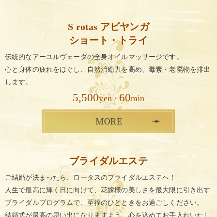
S rotas アビヤンガ
ショート・トライ
伝統的なアーユルヴェーダの全身オイルマッサージです。
心と身体の疲れをほぐし、自然治癒力を高め、
毒素・老廃物を排出
します。
5,500
60
yen
min
/
ブライダルエステ
ご結婚が決まったら、ロータスのブライダルエステへ！
人生で最高に輝く日に向けて、花嫁様の美しさを最大限に引き出す
ブライダルプログラムで、至福のひとときをお過ごしください。
結婚式が最高の思い出になりますよう、
心を込めてお手入れいたし