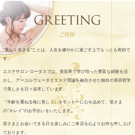
"美しく生きる”ことは、人生を健やかに過ごす上で
もっとも有効で
す。
エステサロン ロータスでは、
美容界で学び培った豊富な経験を活
かし、
アーユルヴェーダとエステ理論を融合させた
独自の美容哲学
で美しさを日々追求しています。
『年齢を重ねる毎に美しく』をモットーに
心を込めて、皆さま
の”キレイ”のお手伝いをいたします。
皆さまとお会いできる日を楽しみに
ご来店を心よりお待ち申し上げ
ております。