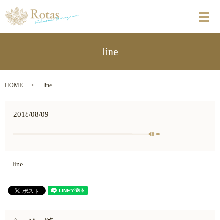
メ
line
HOME
line
2018/08/09
line