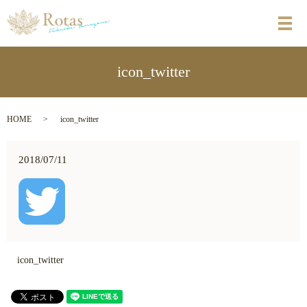
メ
icon_twitter
HOME
icon_twitter
2018/07/11
icon_twitter