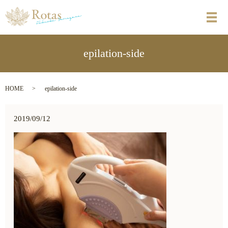
メ
epilation-side
HOME
epilation-side
2019/09/12