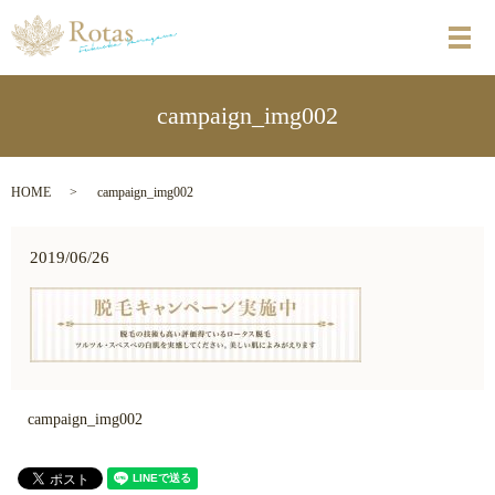
メ
campaign_img002
HOME
campaign_img002
2019/06/26
campaign_img002