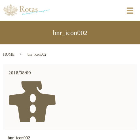
メ
bnr_icon002
HOME
bnr_icon002
2018/08/09
bnr_icon002