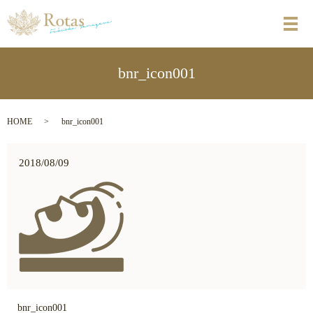
メ
bnr_icon001
HOME
bnr_icon001
2018/08/09
bnr_icon001